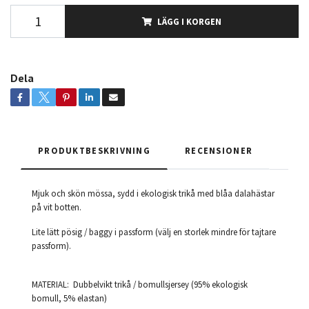
LÄGG I KORGEN
Dela
PRODUKTBESKRIVNING
RECENSIONER
Mjuk och skön mössa, sydd i ekologisk trikå med blåa dalahästar
på vit botten.
Lite lätt pösig / baggy i passform (välj en storlek mindre för tajtare
passform).
MATERIAL: Dubbelvikt trikå / bomullsjersey (95% ekologisk
bomull, 5% elastan)