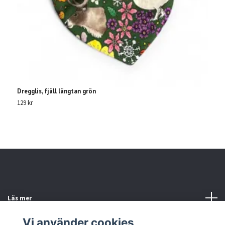
Dregglis, fjäll längtan grön
D
129 kr
12
Läs mer
Vi använder cookies
Sociala medier