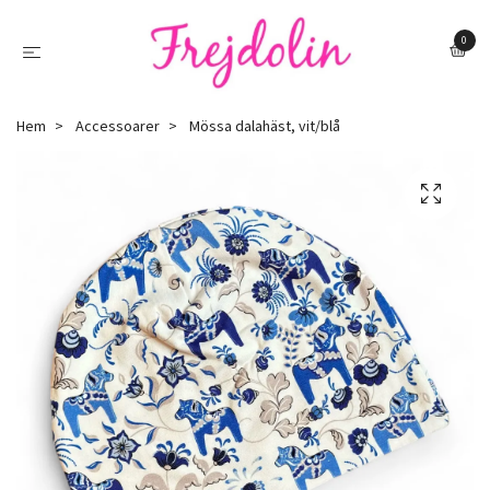
0
Hem
Accessoarer
Mössa dalahäst, vit/blå