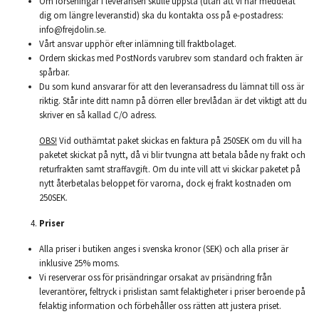
Om förseningar i leveransen skulle uppstå (utan att vi har meddelat
dig om längre leveranstid) ska du kontakta oss på e-postadress:
info@frejdolin.se
.
Vårt ansvar upphör efter inlämning till fraktbolaget.
Ordern skickas med PostNords varubrev som standard och frakten är
spårbar.
Du som kund ansvarar för att den leveransadress du lämnat till oss är
riktig. Står inte ditt namn på dörren eller brevlådan är det viktigt att du
skriver en så kallad C/O adress.
OBS!
Vid outhämtat paket skickas en faktura på 250SEK om du vill ha
paketet skickat på nytt, då vi blir tvungna att betala både ny frakt och
returfrakten samt straffavgift. Om du inte vill att vi skickar paketet på
nytt återbetalas beloppet för varorna, dock ej frakt kostnaden om
250SEK.
Priser
Alla priser i butiken anges i svenska kronor (SEK) och alla priser är
inklusive 25% moms.
Vi reserverar oss för prisändringar orsakat av prisändring från
leverantörer, feltryck i prislistan samt felaktigheter i priser beroende på
felaktig information och förbehåller oss rätten att justera priset.