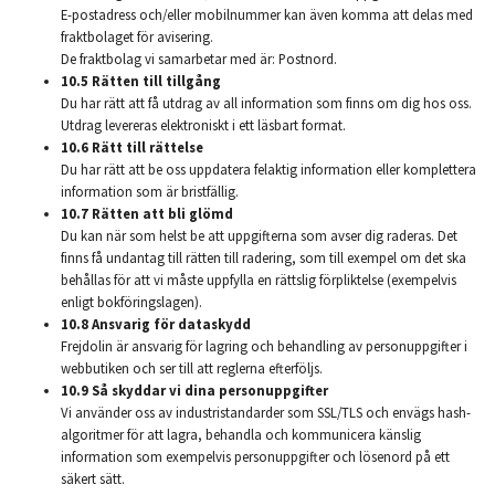
E-postadress och/eller mobilnummer kan även komma att delas med
fraktbolaget för avisering.
De fraktbolag vi samarbetar med är: Postnord.
10.5 Rätten till tillgång
Du har rätt att få utdrag av all information som finns om dig hos oss.
Utdrag levereras elektroniskt i ett läsbart format.
10.6 Rätt till rättelse
Du har rätt att be oss uppdatera felaktig information eller komplettera
information som är bristfällig.
10.7 Rätten att bli glömd
Du kan när som helst be att uppgifterna som avser dig raderas. Det
finns få undantag till rätten till radering, som till exempel om det ska
behållas för att vi måste uppfylla en rättslig förpliktelse (exempelvis
enligt bokföringslagen).
10.8 Ansvarig för dataskydd
Frejdolin är ansvarig för lagring och behandling av personuppgifter i
webbutiken och ser till att reglerna efterföljs.
10.9 Så skyddar vi dina personuppgifter
Vi använder oss av industristandarder som SSL/TLS och envägs hash-
algoritmer för att lagra, behandla och kommunicera känslig
information som exempelvis personuppgifter och lösenord på ett
säkert sätt.