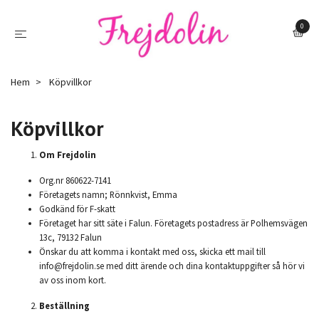
0
Hem
Köpvillkor
Köpvillkor
Om Frejdolin
Org.nr 860622-7141
Företagets namn; Rönnkvist, Emma
Godkänd för F-skatt
Företaget har sitt säte i Falun. Företagets postadress är Polhemsvägen
13c, 79132 Falun
Önskar du att komma i kontakt med oss, skicka ett mail till
info@frejdolin.se
med ditt ärende och dina kontaktuppgifter så hör vi
av oss inom kort.
Beställning