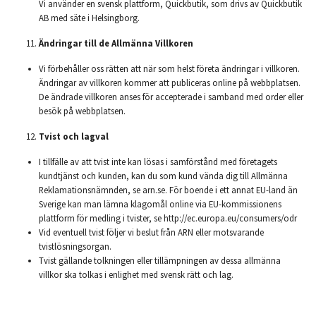
Vi använder en svensk plattform, Quickbutik, som drivs av Quickbutik
AB med säte i Helsingborg.
Ändringar till de Allmänna Villkoren
Vi förbehåller oss rätten att när som helst företa ändringar i villkoren.
Ändringar av villkoren kommer att publiceras online på webbplatsen.
De ändrade villkoren anses för accepterade i samband med order eller
besök på webbplatsen.
Tvist och lagval
I tillfälle av att tvist inte kan lösas i samförstånd med företagets
kundtjänst och kunden, kan du som kund vända dig till Allmänna
Reklamationsnämnden, se arn.se. För boende i ett annat EU-land än
Sverige kan man lämna klagomål online via EU-kommissionens
plattform för medling i tvister, se
http://ec.europa.eu/consumers/odr
Vid eventuell tvist följer vi beslut från ARN eller motsvarande
tvistlösningsorgan.
Tvist gällande tolkningen eller tillämpningen av dessa allmänna
villkor ska tolkas i enlighet med svensk rätt och lag.