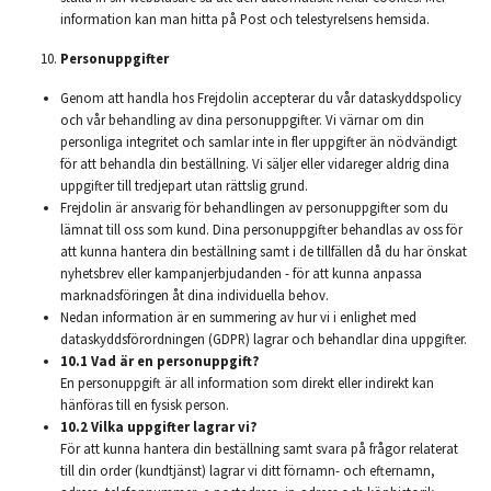
information kan man hitta på Post och telestyrelsens hemsida.
Personuppgifter
Genom att handla hos Frejdolin accepterar du vår dataskyddspolicy
och vår behandling av dina personuppgifter. Vi värnar om din
personliga integritet och samlar inte in fler uppgifter än nödvändigt
för att behandla din beställning. Vi säljer eller vidareger aldrig dina
uppgifter till tredjepart utan rättslig grund.
Frejdolin är ansvarig för behandlingen av personuppgifter som du
lämnat till oss som kund. Dina personuppgifter behandlas av oss för
att kunna hantera din beställning samt i de tillfällen då du har önskat
nyhetsbrev eller kampanjerbjudanden - för att kunna anpassa
marknadsföringen åt dina individuella behov.
Nedan information är en summering av hur vi i enlighet med
dataskyddsförordningen
(GDPR) lagrar och behandlar dina uppgifter.
10.1 Vad är en personuppgift?
En personuppgift är all information som direkt eller indirekt kan
hänföras till en fysisk person.
10.2 Vilka uppgifter lagrar vi?
För att kunna hantera din beställning samt svara på frågor relaterat
till din order (kundtjänst) lagrar vi ditt förnamn- och efternamn,