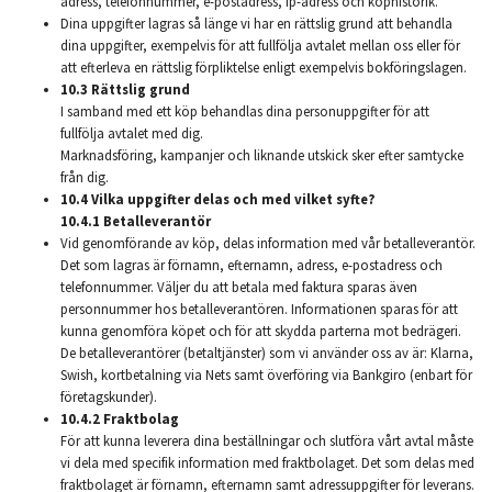
adress, telefonnummer, e-postadress, ip-adress och köphistorik.
Dina uppgifter lagras så länge vi har en rättslig grund att behandla
dina uppgifter, exempelvis för att fullfölja avtalet mellan oss eller för
att efterleva en rättslig förpliktelse enligt exempelvis bokföringslagen.
10.3 Rättslig grund
I samband med ett köp behandlas dina personuppgifter för att
fullfölja avtalet med dig.
Marknadsföring, kampanjer och liknande utskick sker efter samtycke
från dig.
10.4 Vilka uppgifter delas och med vilket syfte?
10.4.1 Betalleverantör
Vid genomförande av köp, delas information med vår betalleverantör.
Det som lagras är förnamn, efternamn, adress, e-postadress och
telefonnummer. Väljer du att betala med faktura sparas även
personnummer hos betalleverantören. Informationen sparas för att
kunna genomföra köpet och för att skydda parterna mot bedrägeri.
De betalleverantörer (betaltjänster) som vi använder oss av är: Klarna,
Swish, kortbetalning via Nets samt överföring via Bankgiro (enbart för
företagskunder).
10.4.2 Fraktbolag
För att kunna leverera dina beställningar och slutföra vårt avtal måste
vi dela med specifik information med fraktbolaget. Det som delas med
fraktbolaget är förnamn, efternamn samt adressuppgifter för leverans.