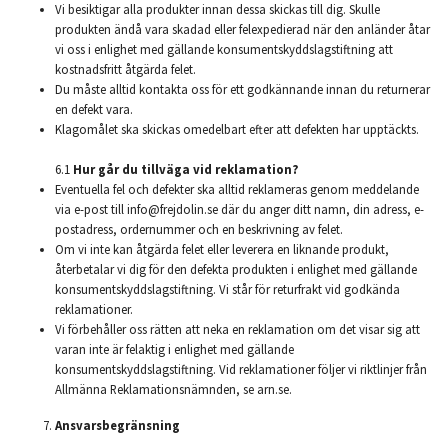
Vi besiktigar alla produkter innan dessa skickas till dig. Skulle
produkten ändå vara skadad eller felexpedierad när den anländer åtar
vi oss i enlighet med gällande konsumentskyddslagstiftning att
kostnadsfritt åtgärda felet.
Du måste alltid kontakta oss för ett godkännande innan du returnerar
en defekt vara.
Klagomålet ska skickas omedelbart efter att defekten har upptäckts.
6.1
Hur går du tillväga vid reklamation?
Eventuella fel och defekter ska alltid reklameras genom meddelande
via e-post till
info@frejdolin.se
där du anger ditt namn, din adress, e-
postadress, ordernummer och en beskrivning av felet.
Om vi inte kan åtgärda felet eller leverera en liknande produkt,
återbetalar vi dig för den defekta produkten i enlighet med gällande
konsumentskyddslagstiftning. Vi står för returfrakt vid godkända
reklamationer.
Vi förbehåller oss rätten att neka en reklamation om det visar sig att
varan inte är felaktig i enlighet med gällande
konsumentskyddslagstiftning. Vid reklamationer följer vi riktlinjer från
Allmänna Reklamationsnämnden, se arn.se.
Ansvarsbegränsning