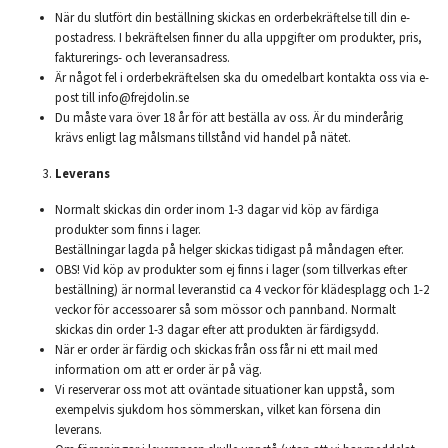
När du slutfört din beställning skickas en orderbekräftelse till din e-
postadress. I bekräftelsen finner du alla uppgifter om produkter, pris,
fakturerings- och leveransadress.
Är något fel i orderbekräftelsen ska du omedelbart kontakta oss via e-
post till
info@frejdolin.se
Du måste vara över 18 år för att beställa av oss. Är du minderårig
krävs enligt lag målsmans tillstånd vid handel på nätet.
Leverans
Normalt skickas din order inom 1-3 dagar vid köp av färdiga
produkter som finns i lager.
Beställningar lagda på helger skickas tidigast på måndagen efter.
OBS! Vid köp av produkter som ej finns i lager (som tillverkas efter
beställning) är normal leveranstid ca 4 veckor för klädesplagg och 1-2
veckor för accessoarer så som mössor och pannband. Normalt
skickas din order 1-3 dagar efter att produkten är färdigsydd.
När er order är färdig och skickas från oss får ni ett mail med
information om att er order är på väg.
Vi reserverar oss mot att oväntade situationer kan uppstå, som
exempelvis sjukdom hos sömmerskan, vilket kan försena din
leverans.