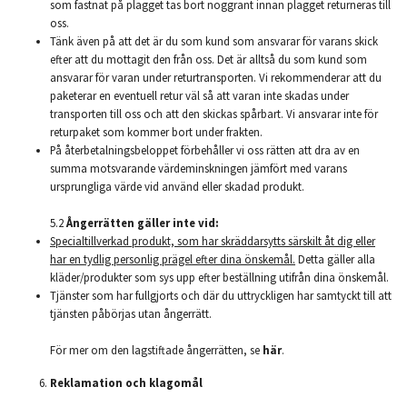
som fastnat på plagget tas bort noggrant innan plagget returneras till
oss.
Tänk även på att det är du som kund som ansvarar för varans skick
efter att du mottagit den från oss. Det är alltså du som kund som
ansvarar för varan under returtransporten. Vi rekommenderar att du
paketerar en eventuell retur väl så att varan inte skadas under
transporten till oss och att den skickas spårbart. Vi ansvarar inte för
returpaket som kommer bort under frakten.
På återbetalningsbeloppet förbehåller vi oss rätten att dra av en
summa motsvarande värdeminskningen jämfört med varans
ursprungliga värde vid använd eller skadad produkt.
5.2
Ångerrätten gäller inte vid:
Specialtillverkad produkt, som har skräddarsytts särskilt åt dig eller
har en tydlig personlig prägel efter dina önskemål.
Detta gäller alla
kläder/produkter som sys upp efter beställning utifrån dina önskemål.
Tjänster som har fullgjorts och där du uttryckligen har samtyckt till att
tjänsten påbörjas utan ångerrätt.
För mer om den lagstiftade ångerrätten, se
här
.
Reklamation och klagomål