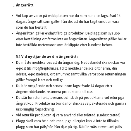
Ångerrätt
Vid köp av varor på webbplatsen har du som kund en lagstiftad 14
dagars ångerrätt som gäller från det att du har tagit emot en vara
som du har beställt.
Ångerrätten gäller endast färdiga produkter. De plagg som sys upp
efter beställning omfattas inte av ångerrätten. Ångerrätten gäller heller
inte beställda metervaror som är klippta efter kundens behov.
5.1
Vid nyttjande av din ångerrätt:
Du måste meddela oss att du ångrar dig. Meddelandet ska skickas via
e-post till
info@frejdolin.se
. I ditt meddelande ska ditt namn, din
adress, e-postadress, ordernumret samt vilka varor som returneringen
gäller framgå klart och tydligt.
Du bör omgående och senast inom lagstiftade 14 dagar efter
ångermeddelandet returnera produkterna till oss.
Du står för returfrakt, leverans och skick på produkterna vid retur pga
ångrat köp. Produkterna bör därför skickas välpaketerade och gärna i
ursprunglig förpackning.
Vid retur får produkten ej vara använd eller tvättad. (Endast testad)
Plagg skall vara hela och rena, pga allergier kan vi inte ta tillbaka
plagg som har päls/hår från djur på sig. Därför måste eventuell päls