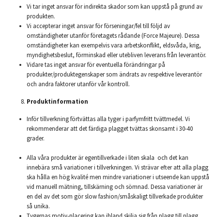
Vi tar inget ansvar för indirekta skador som kan uppstå på grund av
produkten.
Vi accepterar inget ansvar för förseningar/fel till följd av
omständigheter utanför företagets rådande (Force Majeure). Dessa
omständigheter kan exempelvis vara arbetskonflikt, eldsvåda, krig,
myndighetsbeslut, förminskad eller utebliven leverans från leverantör.
Vidare tas inget ansvar för eventuella förändringar på
produkter/produktegenskaper som ändrats av respektive leverantör
och andra faktorer utanför vår kontroll.
Produktinformation
Inför tillverkning förtvättas alla tyger i parfymfritt tvättmedel. Vi
rekommenderar att det färdiga plagget tvättas skonsamt i 30-40
grader.
Alla våra produkter är egentillverkade i liten skala och det kan
innebära små variationer i tillverkningen. Vi strävar efter att alla plagg
ska hålla en hög kvalité men mindre variationer i utseende kan uppstå
vid manuell mätning, tillskärning och sömnad. Dessa variationer är
en del av det som gör slow fashion/småskaligt tillverkade produkter
så unika.
Tygernas motiv-placering kan ibland skilja sig från plagg till plagg.