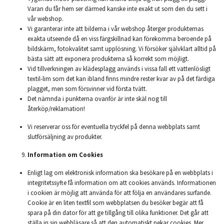
Varan du får hem ser därmed kanske inte exakt ut som den du sett i
vår webshop.
Vi garanterar inte att bilderna i vår webshop återger produkternas
exakta utseende då en viss färgskillnad kan förekomma beroende på
bildskärm, fotokvalitet samt upplösning. Vi försöker självklart alltid på
bästa sätt att exponera produkterna så korrekt som möjligt.
Vid tillverkningen av klädesplagg används i vissa fall ett vattenlösligt
textil-lim som det kan ibland finns mindre rester kvar av på det färdiga
plagget, men som försvinner vid första tvätt.
Det nämnda i punkterna ovanför är inte skäl nog till
återköp/reklamation!
Vi reserverar oss för eventuella tryckfel på denna webbplats samt
slutförsäljning av produkter.
Information om Cookies
Enligt lag om elektronisk information ska besökare på en webbplats i
integritetssyfte få information om att cookies används. Informationen
i cookien är möjlig att använda för att följa en användares surfande.
Cookie är en liten textfil som webbplatsen du besöker begär att få
spara på din dator för att ge tillgång till olika funktioner. Det går att
ställa in sin webbläsare så att den automatiskt nekar cookies. Mer