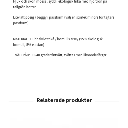
Mjuk och skön mössa, sydd i ekologisk trikå med hjortron på
tallgrön botten.
Lite lätt pösig / baggy i passform (välj en storlek mindre för tajtare
passform).
MATERIAL: Dubbelvikt trikå / bomullsjersey (95% ekologisk
bomull, 5% elastan)
TVÄTTRÅD: 30-40 grader fintvätt, tvättas med liknande färger