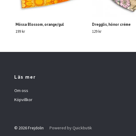
Mössa Blossom, orange/gul
Dregglis, hönor créme
199 kr
129 kr
Läs mer
Om oss
Köpvillkor
© 2026 Frejdolin
Powered by Quickbutik