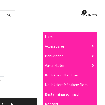
0
Varukorg
Hem
Accessoarer
Barnkläder
Vuxenkläder
Kollektion: Hjortron
Kollektion: Månskensflora
Beställningssömnad
Kontakt
I KORGEN