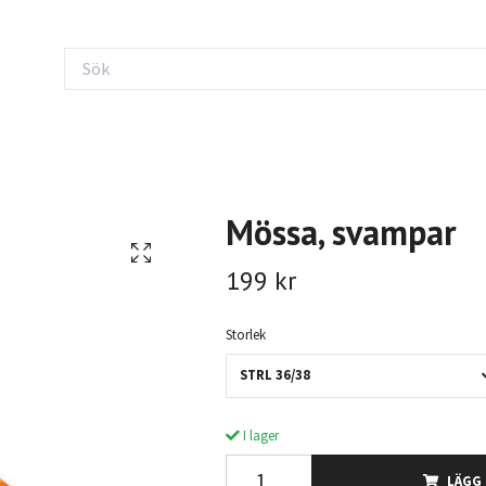
Mössa, svampar
199 kr
Storlek
STRL 36/38
I lager
LÄGG 