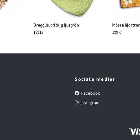
Dregglis, prickig ljusgrön
Mössa hjortron
129 kr
199 kr
Sociala medier
Facebook
Instagram