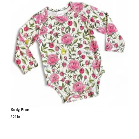
Body, Pion
O
329 kr
39