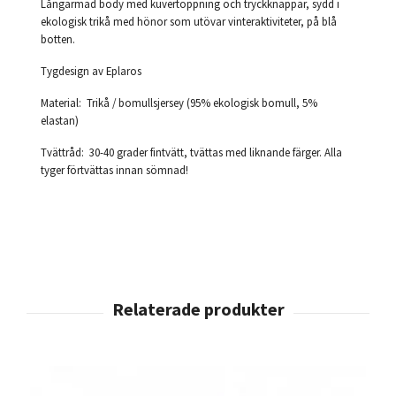
Långärmad body med kuvertöppning och tryckknappar, sydd i
ekologisk trikå med hönor som utövar vinteraktiviteter, på blå
botten.
Tygdesign av Eplaros
Material: Trikå / bomullsjersey (95% ekologisk bomull, 5%
elastan)
Tvättråd: 30-40 grader fintvätt, tvättas med liknande färger. Alla
tyger förtvättas innan sömnad!