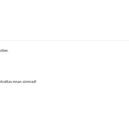
otten.
förtvättas innan sömnad!