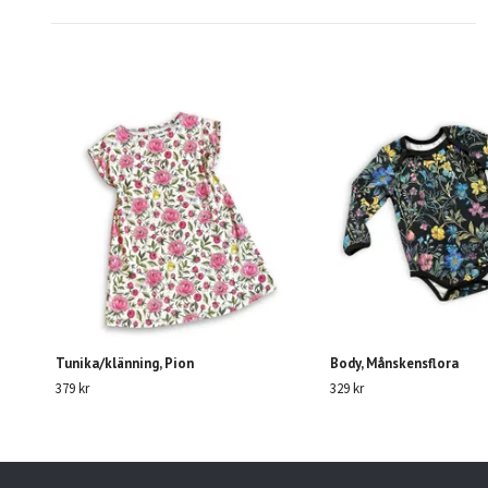
Tunika/klänning, Pion
Body, Månskensflora
379 kr
329 kr