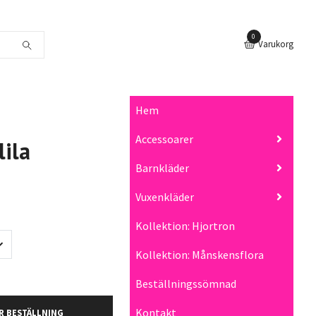
0
Varukorg
Hem
Accessoarer
lila
Barnkläder
Vuxenkläder
Kollektion: Hjortron
Kollektion: Månskensflora
Beställningssömnad
Kontakt
R BESTÄLLNING