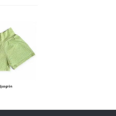
 ljusgrön
Långärmad tröja, Hjortron senapsgul
349 kr